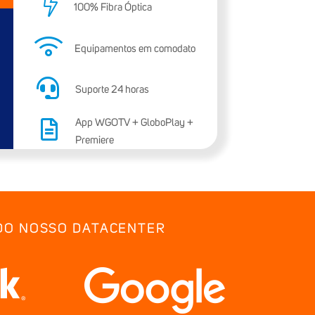
100% Fibra Óptica
Equipamentos em comodato
Suporte 24 horas
App WGOTV + GloboPlay +
Premiere
 DO NOSSO DATACENTER