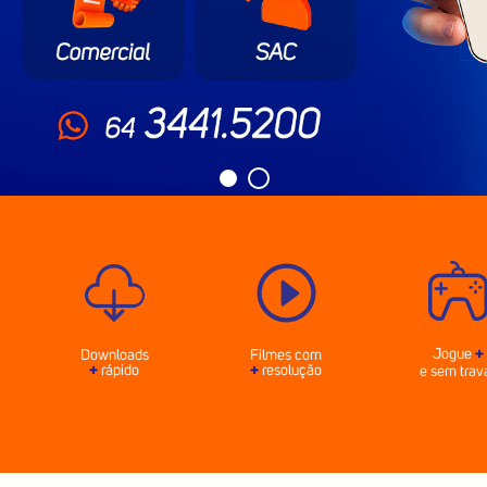
Jogue
+
Downloads
Filmes com
+
rápido
+
resolução
e sem trav