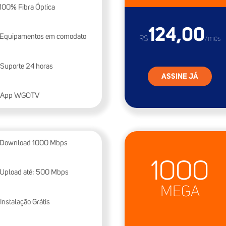
100% Fibra Óptica
124,00
Equipamentos em comodato
R$
/mês
Suporte 24 horas
ASSINE JÁ
App WGOTV
Download
1000
Mbps
1000
Upload até:
500
Mbps
MEGA
Instalação Grátis