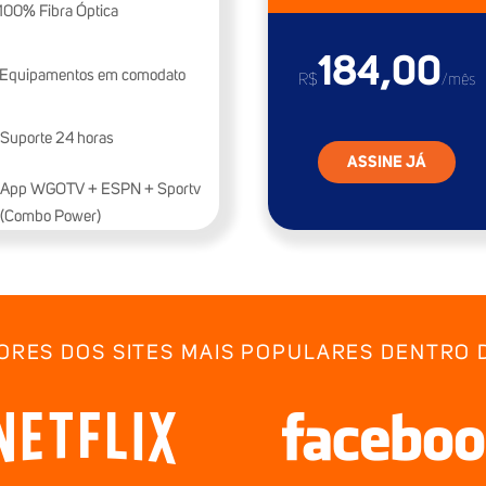
100% Fibra Óptica
184,00
Equipamentos em comodato
R$
/mês
Suporte 24 horas
ASSINE JÁ
App WGOTV + ESPN + Sportv
(Combo Power)
ORES DOS SITES MAIS POPULARES DENTRO