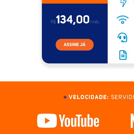
134,00
R$
/mês
ASSINE JÁ
+
VELOCIDADE:
SERVID