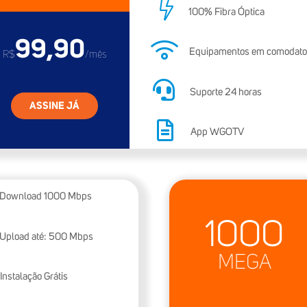
100% Fibra Óptica
99,90
Equipamentos em comodat
R$
/mês
Suporte 24 horas
ASSINE JÁ
App WGOTV
Download
1000
Mbps
1000
Upload até:
500
Mbps
MEGA
Instalação Grátis