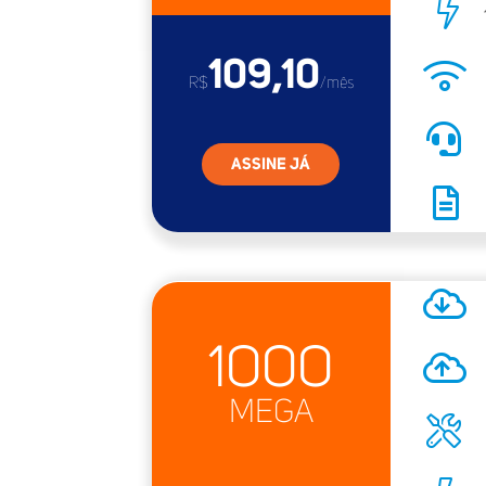
109,10
R$
/mês
ASSINE JÁ
1000
MEGA