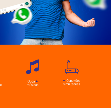
+
Conexões
Ouça
+
simultâneas
ar
músicas